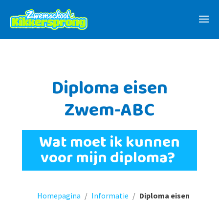
Diploma eisen
Zwem-ABC
Wat moet ik kunnen
voor mijn diploma?
Homepagina
/
Informatie
/
Diploma eisen