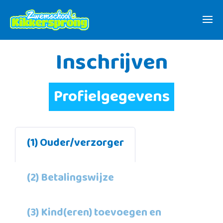
Inschrijven
Profielgegevens
(1) Ouder/verzorger
(2) Betalingswijze
(3) Kind(eren) toevoegen en