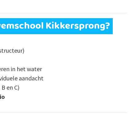
wemschool Kikkersprong?
structeur)
ren in het water
ividuele aandacht
 B en C)
io