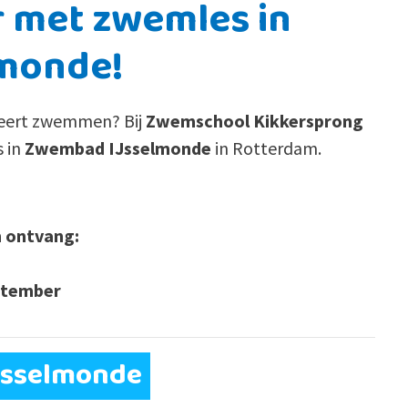
r met zwemles in
lmonde!
r leert zwemmen? Bij
Zwemschool Kikkersprong
s in
Zwembad IJsselmonde
in Rotterdam.
n ontvang:
eptember
Jsselmonde