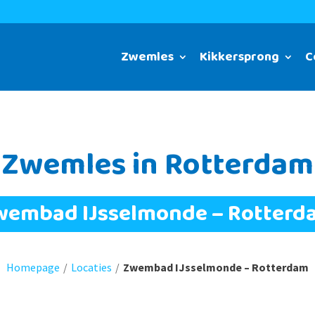
Zwemles
Kikkersprong
C
Zwemles in Rotterdam
wembad IJsselmonde – Rotterd
Homepage
/
Locaties
/
Zwembad IJsselmonde – Rotterdam