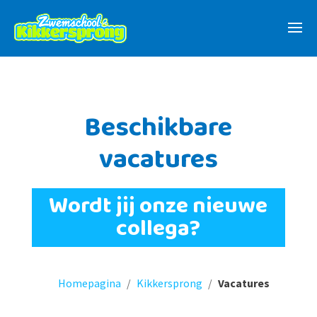
Beschikbare
vacatures
Wordt jij onze nieuwe
collega?
Homepagina
/
Kikkersprong
/
Vacatures